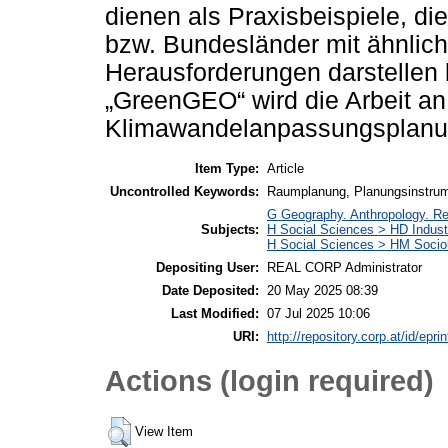
dienen als Praxisbeispiele, di
bzw. Bundesländer mit ähnli
Herausforderungen darstellen
„GreenGEO“ wird die Arbeit an
Klimawandelanpassungsplanung 
Item Type:
Article
Uncontrolled Keywords:
Raumplanung, Planungsinstrume
G Geography. Anthropology. R
Subjects:
H Social Sciences > HD Indust
H Social Sciences > HM Socio
Depositing User:
REAL CORP Administrator
Date Deposited:
20 May 2025 08:39
Last Modified:
07 Jul 2025 10:06
URI:
http://repository.corp.at/id/epri
Actions (login required)
View Item