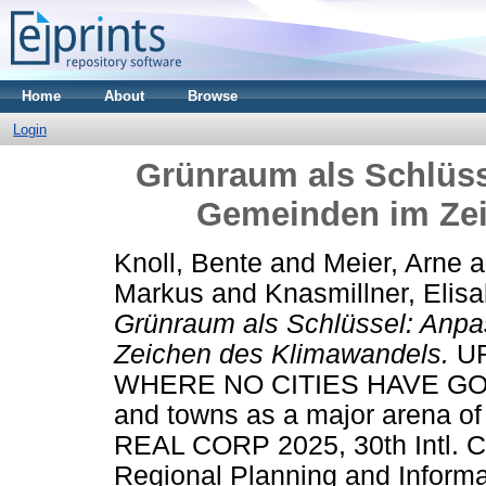
Home
About
Browse
Login
Grünraum als Schlüs
Gemeinden im Ze
Knoll, Bente
and
Meier, Arne
a
Markus
and
Knasmillner, Elis
Grünraum als Schlüssel: Anp
Zeichen des Klimawandels.
UR
WHERE NO CITIES HAVE GONE
and towns as a major arena of 
REAL CORP 2025, 30th Intl. 
Regional Planning and Informa