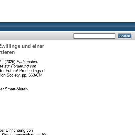
Zwillings und einer
tieren
li
(2026)
Partizipative
se zur Förderung von
r Future! Proceedings of
on Society. pp. 663-674.
ner Smart-Meter-
der Einrichtung von
 Simulationswerkzeuge für