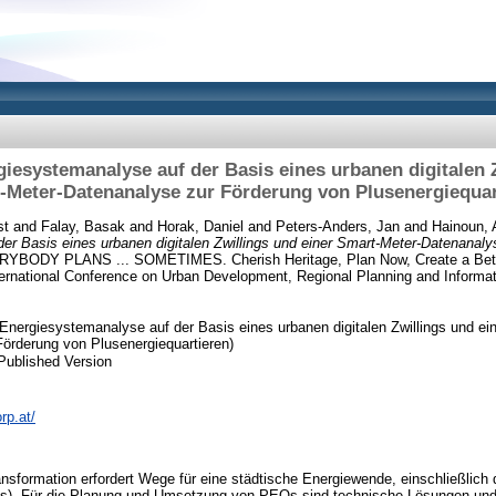
giesystemanalyse auf der Basis eines urbanen digitalen 
-Meter-Datenanalyse zur Förderung von Plusenergiequar
st
and
Falay, Basak
and
Horak, Daniel
and
Peters-Anders, Jan
and
Hainoun, A
er Basis eines urbanen digitalen Zwillings und einer Smart-Meter-Datenanaly
YBODY PLANS ... SOMETIMES. Cherish Heritage, Plan Now, Create a Bette
national Conference on Urban Development, Regional Planning and Informati
e Energiesystemanalyse auf der Basis eines urbanen digitalen Zwillings und ei
örderung von Plusenergiequartieren)
Published Version
rp.at/
nsformation erfordert Wege für eine städtische Energiewende, einschließlich 
Qs). Für die Planung und Umsetzung von PEQs sind technische Lösungen und