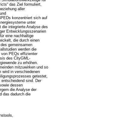
cts“ das Ziel formuliert,
beziehung aller
 und
4PEDs konzentriert sich auf
 Energiesysteme unter
 die integrierte Analyse des
tiger Entwicklungsszenarien
ür eine nachhaltige
ckelt, die durch einen
en des gemeinsamen
allstudien werden die
von PEQs effizienter
asis des CityGML-
ergiewende zu erhöhen.
emeinden mitzuwirken und so
m wird in verschiedenen
iligungsprozesses getestet,
s entscheidend sind. Der
 sowie dessen
ürgern die Analyse der
d das dadurch die
nstools,