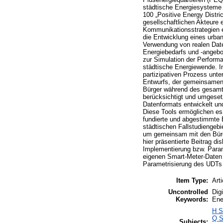
städtische Energiesysteme er
100 „Positive Energy Distri
gesellschaftlichen Akteure
Kommunikationsstrategien e
die Entwicklung eines urban
Verwendung von realen Daten 
Energiebedarfs und -angebot
zur Simulation der Performa
städtische Energiewende. I
partizipativen Prozess unt
Entwurfs, der gemeinsamen 
Bürger während des gesamt
berücksichtigt und umgese
Datenformats entwickelt un
Diese Tools ermöglichen es
fundierte und abgestimmte E
städtischen Fallstudiengebi
um gemeinsam mit den Bürge
hier präsentierte Beitrag d
Implementierung bzw. Parame
eigenen Smart-Meter-Daten 
Parametrisierung des UDTs 
Item Type:
Arti
Uncontrolled
Dig
Keywords:
Ene
H S
Q S
Subjects: