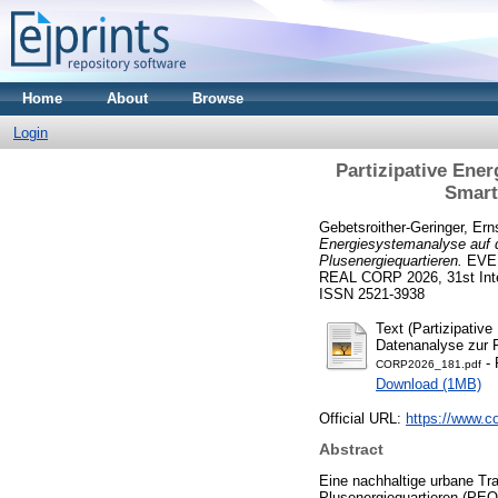
Home
About
Browse
Login
Partizipative Ener
Smart
Gebetsroither-Geringer, Ern
Energiesystemanalyse auf d
Plusenergiequartieren.
EVER
REAL CORP 2026, 31st Inter
ISSN 2521-3938
Text (Partizipativ
Datenanalyse zur F
- 
CORP2026_181.pdf
Download (1MB)
Official URL:
https://www.co
Abstract
Eine nachhaltige urbane Tra
Plusenergiequartieren (PE