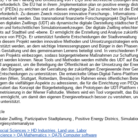
forderlich. Die EU hat in ihrem „Implementation plan on positive energy distri
cs“ (PEDs) zu errichten und um dieses ehrgeizige Ziel zu erreichen ist die Ein
 erforderlich. Zu diesem Zweck müssen innovative Forschungs-, Informations-
ntwickelt werden. Das transnational finanzierte Forschungsprojekt DigiTwins
en digitalen Zwillings (UDT) als dynamische digitale Darstellung städtischer
und fortschrittlichen Simulationswerkzeugen. Der digitale Zwilling erleichtert
s auf Stadtteil und -ebene. Er ermöglicht die Erstellung und Analyse zukünf
nce von PEQs. Er unterstützt fundierte Entscheidungen der Stadtverwaltung f
n diesem Projekt werden innovative Methoden und Umsetzungsstrategien entwi
erstützt werden, an dem wichtige Interessengruppen und Bürger in den Phas
Gestaltung und des gemeinsamen Lernens beteiligt sind. In verschiedenen F
en Projekts einbezogen, sodass bürgergetriebene Maßnahmen zur Schaffung 
tzt werden können. Neue Tools und Methoden werden mithilfe des UDT auf B
d angepasst, um die Beteiligung der Öffentlichkeit an der Umsetzung der En
 den Bürgern, aktiv an der Gestaltung der zukünftigen Energiewende ihrer G
ntscheidungen zu unterstützen. Die entwickelte Urban-Digital-Twins-Plattfor
eten (Wien, Stuttgart, Rotterdam, Breslau) im Rahmen eines öffentlichen Bete
rn die vielfältigen Aspekte zu adressieren, die für die Einrichtung von PEQ
iskutiert das Konzept der Bürgerbeteiligung, den Prototypen der UDT-Plattform
trisierung in der Wiener Fallstudie. Weiters wird ein Tool vorgestellt, das B
ermöglicht, um damit den eigenen Energieverbrauch besser zu verstehen, un
unterstützt.
cle
italer Zwilling, Partizipative Stadtplanung , Positive Energy Districs, Simulatio
rgiesystemanalyse
ocial Sciences > HD Industries. Land use. Labor
cience > QA Mathematics > QA76 Computer software